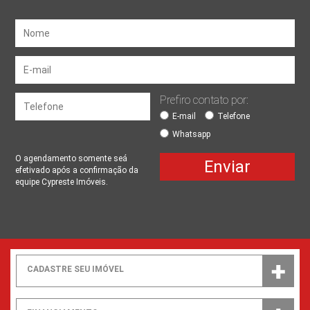
Prefiro contato por:
E-mail
Telefone
Whatsapp
O agendamento somente seá
Enviar
efetivado após a confirmação da
equipe Cypreste Imóveis.
CADASTRE SEU IMÓVEL