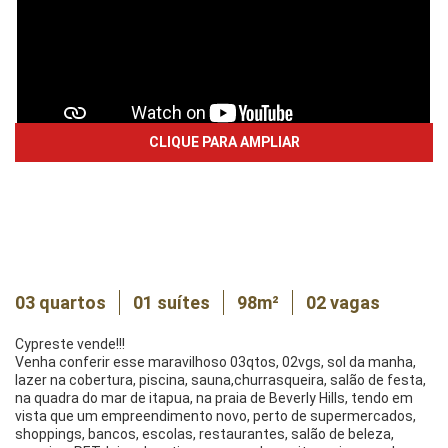
CLIQUE PARA AMPLIAR
ITAPUÃ - Vila Velha
Cód. do imóvel:
11325
Apartamento com 03 Quartos
03 quartos
01 suítes
98m²
02 vagas
Cypreste vende!!!
Venha conferir esse maravilhoso 03qtos, 02vgs, sol da manha,
lazer na cobertura, piscina, sauna,churrasqueira, salão de festa,
na quadra do mar de itapua, na praia de Beverly Hills, tendo em
vista que um empreendimento novo, perto de supermercados,
shoppings, bancos, escolas, restaurantes, salão de beleza,